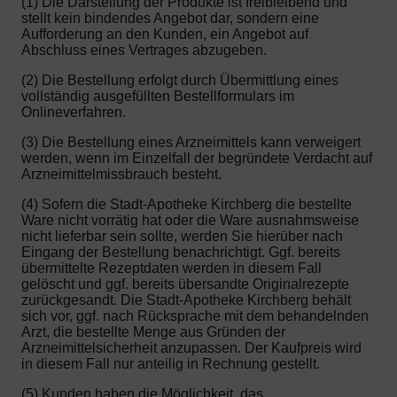
(1) Die Darstellung der Produkte ist freibleibend und
stellt kein bindendes Angebot dar, sondern eine
Aufforderung an den Kunden, ein Angebot auf
Abschluss eines Vertrages abzugeben.
(2) Die Bestellung erfolgt durch Übermittlung eines
vollständig ausgefüllten Bestellformulars im
Onlineverfahren.
(3) Die Bestellung eines Arzneimittels kann verweigert
werden, wenn im Einzelfall der begründete Verdacht auf
Arzneimittelmissbrauch besteht.
(4) Sofern die Stadt-Apotheke Kirchberg die bestellte
Ware nicht vorrätig hat oder die Ware ausnahmsweise
nicht lieferbar sein sollte, werden Sie hierüber nach
Eingang der Bestellung benachrichtigt. Ggf. bereits
übermittelte Rezeptdaten werden in diesem Fall
gelöscht und ggf. bereits übersandte Originalrezepte
zurückgesandt. Die Stadt-Apotheke Kirchberg behält
sich vor, ggf. nach Rücksprache mit dem behandelnden
Arzt, die bestellte Menge aus Gründen der
Arzneimittelsicherheit anzupassen. Der Kaufpreis wird
in diesem Fall nur anteilig in Rechnung gestellt.
(5) Kunden haben die Möglichkeit, das