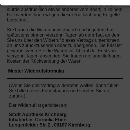
Transaktion eingesetzt haben, es sei denn, mit Ihnen
wurde ausdrücklich etwas anderes vereinbart; in keinem
Fall werden Ihnen wegen dieser Rückzahlung Entgelte
berechnet.
Sie haben die Waren unverzüglich und in jedem Fall
spätestens binnen vierzehn Tagen ab dem Tag, an dem
Sie uns über den Widerruf dieses Vertrags unterrichten,
an uns zurückzusenden oder zu übergeben. Die Frist ist
gewahrt, wenn Sie die Waren vor Ablauf der Frist von
vierzehn Tagen absenden.
Sie tragen die unmittelbaren
Kosten der Rücksendung der Waren.
Muster Widerrufsformular
(Wenn Sie den Vertrag widerrufen wollen, dann füllen
Sie bitte dieses Formular aus und senden Sie es
zurück.)
Der Widerruf ist gerichtet an:
Stadt-Apotheke Kirchberg
Inhaber/-in: Cornelia Ebert
Lengenfelder Str. 2 , 08107 Kirchberg.