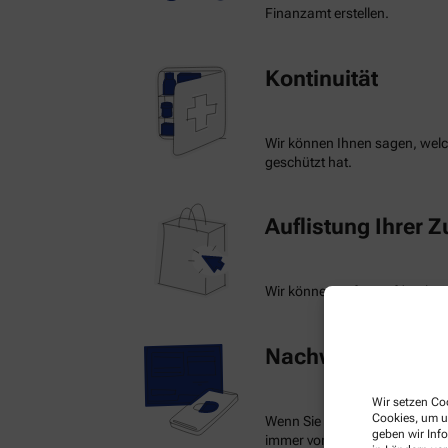
Finanzamt erstellen.
Kontinuität
Wir können Ihnen sagen, welch
geschützt hat.
Auflistung Ihrer 
Wir können auf Knopfdruck ein
Nachweis Ihrer Be
Wir setzen Coo
Cookies, um u
Wenn Sie einen Ausweis über 
geben wir Inf
immer vorzeigen.