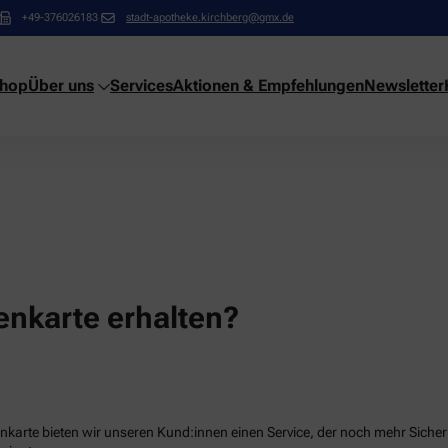
+49-376026183
stadt-apotheke.kirchberg@gmx.de
shop
Über uns
Services
Aktionen & Empfehlungen
Newsletter
nkarte erhalten?
karte bieten wir unseren Kund:innen einen Service, der noch mehr Sicherhe