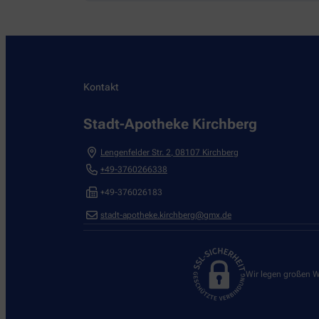
Kontakt
Stadt-Apotheke Kirchberg
Lengenfelder Str. 2
,
08107
Kirchberg
+49-3760266338
+49-376026183
stadt-apotheke.kirchberg@gmx.de
Wir legen großen W