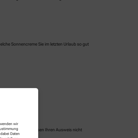
welche Sonnencreme Sie im letzten Urlaub so gut
erwenden wir
 Zustimmung
peichern und Sie müssen Ihren Ausweis nicht
 dabei Daten