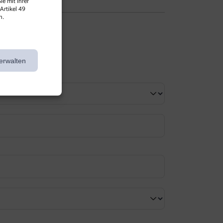
e mit Ihrer
Artikel 49
n.
erwalten