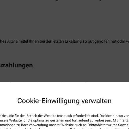
es Arzneimittel Ihnen bei der letzten Erkältung so gut geholfen hat oder 
Zuzahlungen
e Auflistung Ihrer geleisteten Zuzahlungen erstellen.
Cookie-Einwilligung verwalten
freiung
kies, die für den Betrieb der Website technisch erforderlich sind. Darüber hinaus v
nsere Website für Sie optimal zu gestalten und fortlaufend zu verbessern. Mit Ihrer
die Befreiung der gesetzlichen Zuzahlung haben, können wir diese Info s
ormationen zu Ihrer Verwendung unserer Website auch an Drittanbieter weiter. Soweit