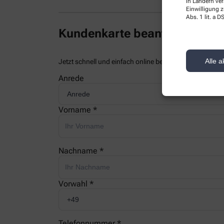
in Ländern ve
Einwilligung z
Abs. 1 lit. a
Kundenkarte beantragen
Alle a
Jetzt schnell und einfach online beantragen und beim
Anrede
Vorname *
Nachname *
Vorwahl *
Telefonnummer *