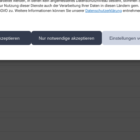
rarbeitet werden, in denen kein angemessenes Datenschutzniveau besteht, stimmen Si
ur Nutzung dieser Dienste auch der Verarbeitung Ihrer Daten in diesen Ländern gem. 
 DSGVO zu. Weitere Informationen können Sie unserer
Datenschutzerklärung
entnehme
kzeptieren
Nur notwendige akzeptieren
Einstellungen v
 nächsten Besuch bei uns in der Apotheke abholen.